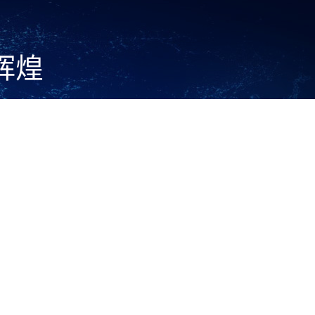
辉煌
1.93
公司占地面积（万平方米）