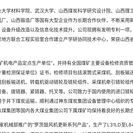
业大学材料学院、武汉大学、山西煤炭科学研究设计院、山西理
机厂、山西锻造厂等国有大型企业作为长期合作伙伴，不断采用
、设备升级改造以及信息化技术提升。公司现拥有发明专利一项
家地方联合工程实验室合作建立产学研协同技术中心，荣获山西
矿机电产品定点生产单位”，并持有全国煤矿主要设备检修资质
计量检测保证单位》证书，检修项目包括滚筒式采煤机、刮板输
用刮板输送机、转载机驱动链轮及链轮组件、采煤机牵引链轮组
设备、拨链器、紧链器、托叉等。公司致力于国内使用的进口链
用于井下煤炭运输，顺利通过神东煤炭集团设备管理中心组织的
焦煤集团等国内各大煤业集团公司下属煤矿均保持着良好的长
机械部推广的“罗茨鼓风机更新系列产品”，生产了L31LD至L